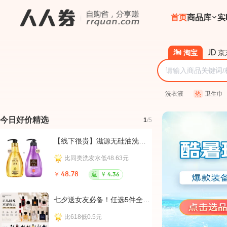
首页
商品库
实
淘宝
京
洗衣液
热
卫生巾
今日好价精选
1
/5
【线下很贵】滋源无硅油洗发水400g*3瓶
高洁丝
比同类洗发水低48.63元
比同
￥
48.78
返
￥
￥
39.0
4.36
七夕送女友必备！任选5件全是大牌香水小样
比618低0.5元
比同