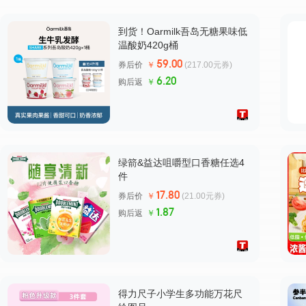
到货！Oarmilk吾岛无糖果味低
温酸奶420g桶
59.00
券后价
￥
(217.00元券)
6.20
购后返
￥
绿箭&益达咀嚼型口香糖任选4
件
17.80
券后价
￥
(21.00元券)
1.87
购后返
￥
得力尺子小学生多功能万花尺