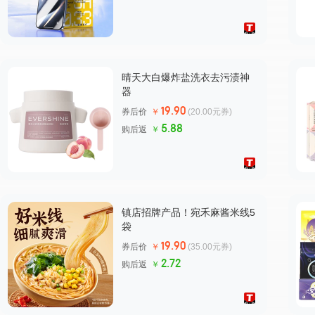
晴天大白爆炸盐洗衣去污渍神
器
19.90
券后价
￥
(20.00元券)
5.88
购后返
￥
镇店招牌产品！宛禾麻酱米线5
袋
19.90
券后价
￥
(35.00元券)
2.72
购后返
￥