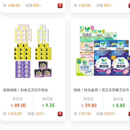
券
￥80.00
销量
8万+
券
￥10.00
销量
6万+
卫生巾｜热销第13名
洁厕剂｜热销第1名
Herlab她研社旗舰店
水卫士家清旗舰店
送收纳箱！自由点卫生巾组合
快抢！转化超高！花王乐而雅卫生巾
券后价
购后返
券后价
购后返
￥
￥
￥
￥
89.00
9.35
39.80
5.85
券
￥151.00
销量
10万+
券
￥55.00
销量
100万+
卫生巾｜热销第14名
卫生巾｜热销第9名