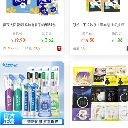
得宝太阳花/蓝风铃有香手帕纸54包
彭长！下拉妙杀！斑布悬挂
券后价
购后返
券后价
购后返
￥
￥
￥
￥
19.90
3.62
14.50
1.06
券
￥27.00
销量
20万+
销量
7万+
手帕纸｜热销第1名
斑布旗舰店
tempo得宝官方旗舰店