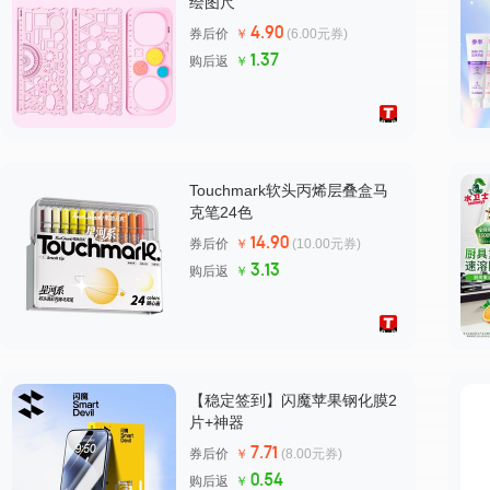
绘图尺
4.90
券后价
￥
(6.00元券)
1.37
购后返
￥
Touchmark软头丙烯层叠盒马
克笔24色
14.90
券后价
￥
(10.00元券)
3.13
购后返
￥
【稳定签到】闪魔苹果钢化膜2
片+神器
7.71
券后价
￥
(8.00元券)
0.54
购后返
￥