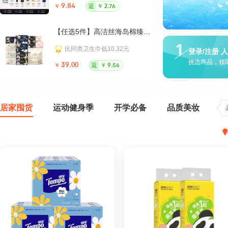
￥
9.84
返
￥
￥
35.0
2.76
【任选5件】高洁丝海岛棉臻选纯棉卫生巾
大水！
比同类卫生巾低10.32元
历
登录/注册 
挑选商品，领
￥
39.00
返
￥
￥
26.9
9.56
居家囤货
运动健身季
开学必备
品质美妆