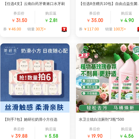
【任选4支】云南白药牙膏漱口水牙刷
【任选8含赠共1
券后价
购后返
券后价
购后返
￥
￥
￥
￥
31.50
2.81
35.00
4.90
券
￥46.00
销量
30万+
券
￥117.00
销量
100万+
牙膏｜热销第3名
卫生巾｜热销第6名
云南白药牙膏官方旗舰店
自由点官方旗舰店
【到手7包】她研社奶滑小方任选
水卫士炫白洁厕剂*3瓶*500
券后价
购后返
券后价
购后返
￥
￥
￥
￥
39.88
5.58
19.90
4.56