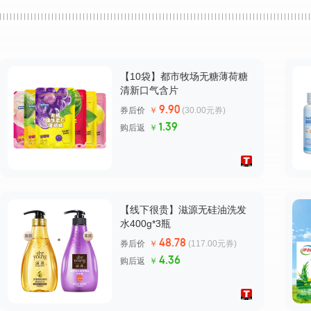
自由点官方旗舰店
花王官方旗舰店
【10袋】都市牧场无糖薄荷糖
清新口气含片
9.90
券后价
￥
(30.00元券)
1.39
购后返
￥
【线下很贵】滋源无硅油洗发
水400g*3瓶
48.78
券后价
￥
(117.00元券)
4.36
购后返
￥