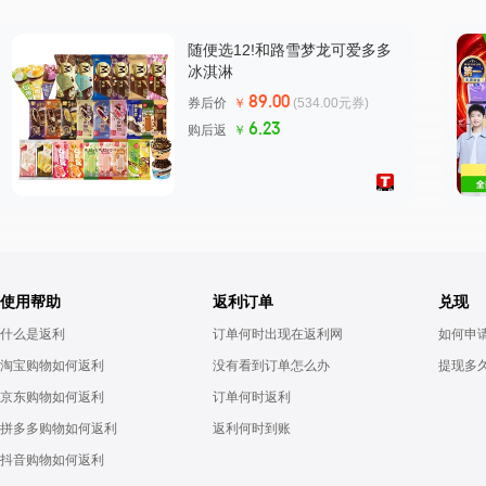
随便选12!和路雪梦龙可爱多多
冰淇淋
89.00
券后价
￥
(534.00元券)
6.23
购后返
￥
使用帮助
返利订单
兑现
什么是返利
订单何时出现在返利网
如何申
淘宝购物如何返利
没有看到订单怎么办
提现多
京东购物如何返利
订单何时返利
拼多多购物如何返利
返利何时到账
抖音购物如何返利