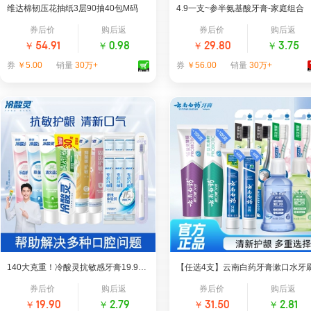
维达棉韧压花抽纸3层90抽40包M码
4.9一支~参半氨基酸牙膏-家庭组合
券后价
购后返
券后价
购后返
￥
￥
￥
￥
54.91
0.98
29.80
3.75
券
￥5.00
销量
30万+
券
￥56.00
销量
30万+
抽纸｜热销第1名
牙膏｜热销第1名
天猫超市
参半官方旗舰店
140大克重！冷酸灵抗敏感牙膏19.9任选5件
【任选4支】云南白药牙膏漱口水牙
券后价
购后返
券后价
购后返
￥
￥
￥
￥
19.90
2.79
31.50
2.81