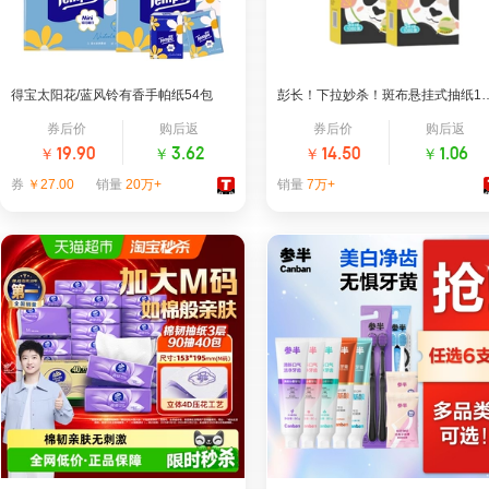
得宝太阳花/蓝风铃有香手帕纸54包
彭长！下拉妙杀！斑布悬挂
券后价
购后返
券后价
购后返
￥
￥
￥
￥
19.90
3.62
14.50
1.06
券
￥27.00
销量
20万+
销量
7万+
手帕纸｜热销第1名
斑布旗舰店
tempo得宝官方旗舰店