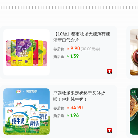
水卫士家清旗舰店
活力28官方旗舰店
【10袋】都市牧场无糖薄荷糖
清新口气含片
9.90
券后价
￥
(30.00元券)
1.39
购后返
￥
严选牧场限定奶终于又补货
啦！伊利纯牛奶！
34.90
券后价
￥
1.96
购后返
￥