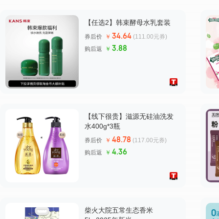
【任选2】韩束酵母水乳套装
34.64
券后价
￥
(111.00元券)
3.88
购后返
￥
【线下很贵】滋源无硅油洗发
水400g*3瓶
48.78
券后价
￥
(117.00元券)
4.36
购后返
￥
柴火大院五常生态香米