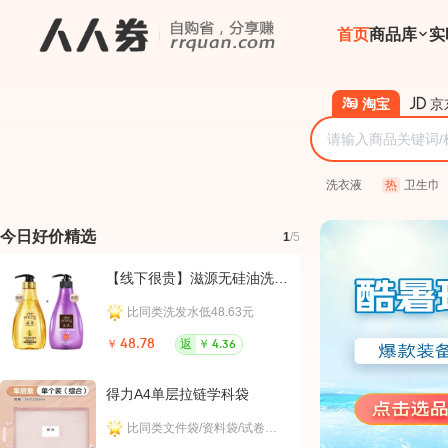
首页
商品库
实
淘宝
京
洗衣液
热
卫生巾
今日好价精选
1
/5
【线下很贵】滋源无硅油洗发水400g*3瓶
比同类洗发水低48.63元
相比
￥
48.78
返
￥
￥
99.
4.36
得力A4单层拉链学科袋
比同类文件袋/资料袋/试卷收纳袋低4.00元
比6