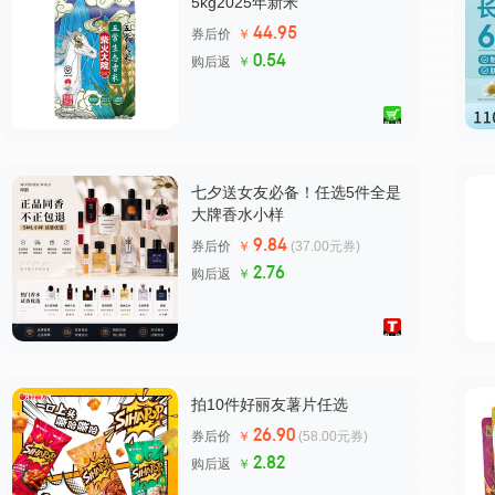
5kg2025年新米
44.95
券后价
￥
0.54
购后返
￥
七夕送女友必备！任选5件全是
大牌香水小样
9.84
券后价
￥
(37.00元券)
2.76
购后返
￥
拍10件好丽友薯片任选
26.90
券后价
￥
(58.00元券)
2.82
购后返
￥