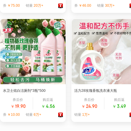
券
￥75.00
销量
20万+
券
￥46.00
销量
30万+
牙膏｜热销第2名
牙膏｜热销第4名
冷酸灵官方旗舰店
云南白药牙膏官方旗舰店
水卫士炫白洁厕剂*3瓶*500
活力28玫瑰香氛洗衣液大瓶
券后价
购后返
券后价
购后返
￥
￥
￥
￥
19.90
4.56
24.90
3.49
券
￥10.00
销量
6万+
销量
1万+
洁厕剂｜热销第2名
洗衣液｜热销第2名