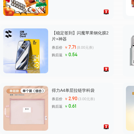
【稳定签到】闪魔苹果钢化膜2
片+神器
7.71
券后价
￥
(8.00元券)
0.54
购后返
￥
得力A4单层拉链学科袋
2.90
券后价
￥
(3.00元券)
0.61
购后返
￥