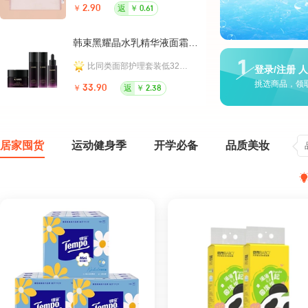
￥
2.90
返
￥
￥
9.84
0.61
韩束黑耀晶水乳精华液面霜补水保湿护肤品
比同类面部护理套装低327.31元
相
登录/注册 
挑选商品，领
￥
33.90
返
￥
￥
13.9
2.38
居家囤货
运动健身季
开学必备
品质美妆